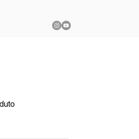
Aulas, Horários e Depoimentos
duto
1