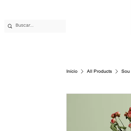
Home
A Esco
Início
All Products
Sou 