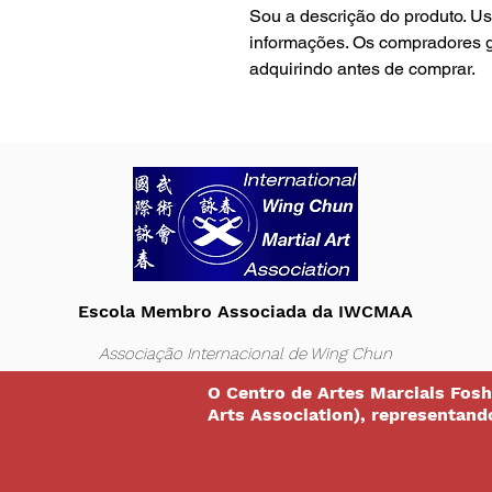
Sou a descrição do produto. Us
informações. Os compradores g
adquirindo antes de comprar.
Escola Membro Associada da IWCMAA
Associação Internacional de Wing Chun
O Centro de Artes Marciais Fosh
Arts Association), representand