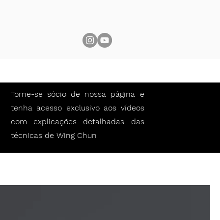
Aulas, Horários e Depoimentos
Torne-se sócio de nossa página e
tenha acesso exclusivo aos vídeos
com explicações detalhadas das
técnicas de Wing Chun