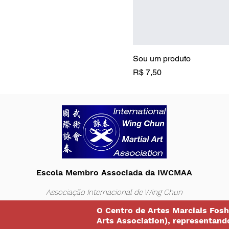
Sou um produto
Preço
R$ 7,50
Escola Membro Associada da IWCMAA
Associação Internacional de Wing Chun
O Centro de Artes Marciais Fosh
Arts Association), representand